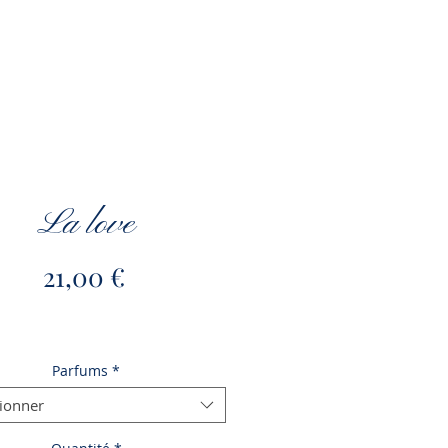
La love
Prix
21,00 €
Parfums
*
tionner