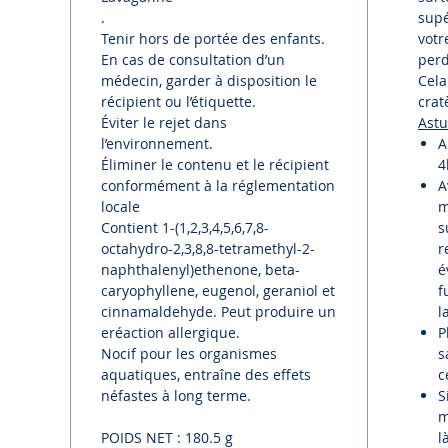
.
supé
Tenir hors de portée des enfants.
votr
En cas de consultation d’un
perd
médecin, garder à disposition le
Cela
récipient ou l’étiquette.
crat
Éviter le rejet dans
Astu
l’environnement.
A
Éliminer le contenu et le récipient
4
conformément à la réglementation
A
locale
m
Contient 1-(1,2,3,4,5,6,7,8-
s
octahydro-2,3,8,8-tetramethyl-2-
r
naphthalenyl)ethenone, beta-
é
caryophyllene, eugenol, geraniol et
f
cinnamaldehyde. Peut produire un
l
eréaction allergique.
P
Nocif pour les organismes
s
aquatiques, entraîne des effets
c
néfastes à long terme.
S
m
POIDS NET : 180.5 g
l