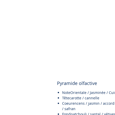
Pyramide olfactive
NoteOrientale / Jasminée / Cui
Têtecarotte / cannelle
Coeurencens / jasmin / accord
/ safran
Fondpatchouli / santal / vétive