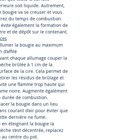
rieure soit liquide. Autrement,
e bougie va se creuser et vous
rez du temps de combustion.
 évite également la formation de
ère et de dépôt sur le contenant.
ces
llumer la bougie au maximum
h d’affilé
vant chaque allumage couper la
èche brûlée à 1 cm de la
urface de la cire. Cela permet de
etirer les résidus de brûlage et
vite une flamme trop haute qui
ume noire. Augmente également
a durée de combustion.
lacer la bougie dans un lieu
ans courant d’air pour éviter que
ette dernière ne fume.
i en éteignant la bougie la
èche s’est décentrée, replacez
à au centre du pot.