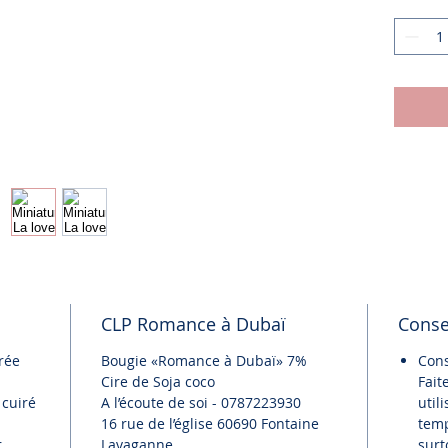
CLP Romance à Dubaï
Consei
rée
Bougie «Romance à Dubaï» 7%
Cons
Cire de Soja coco
Fait
 cuiré
A l’écoute de soi - 0787223930
util
16 rue de l’église 60690 Fontaine
temp
r
Lavaganne
surt