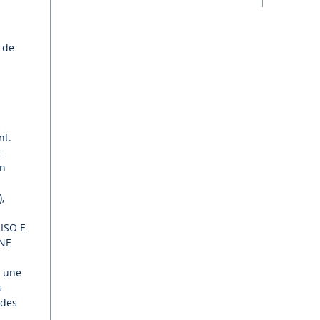
 de
nt.
t
on
,
ISO E
ONE
e une
s
 des