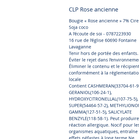
CLP Rose ancienne
Bougie
«
Rose ancienne
»
7
%
Cire
Soja coco
A l’écoute de soi - 0787223930
16 rue de l’église 60690 Fontaine
Lavaganne
Tenir hors de portée des enfants.
Éviter le rejet dans l’environneme
Éliminer le contenu et le récipien
conformément à la réglementati
locale
Contient CASHMERAN(33704-61-9)
GERANIOL(106-24-1),
HYDROXYCITRONELLAL(107-75-5), 
SUPER(54464-57-2), METHYLION
GAMMA(127-51-5), SALICYLATE
BENZYLE(118-58-1). Peut produir
réaction allergique. Nocif pour le
organismes aquatiques, entraîne
effets néfastes à long terme.Ne