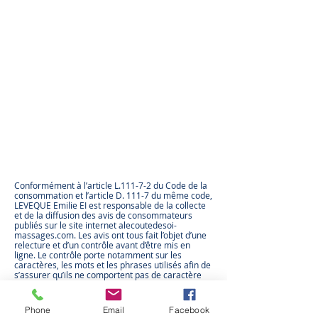
Conformément à l’article L.111-7-2 du Code de la
consommation et l’article D. 111-7 du même code,
LEVEQUE Emilie EI est responsable de la collecte
et de la diffusion des avis de consommateurs
publiés sur le site internet alecoutedesoi-
massages.com. Les avis ont tous fait l’objet d’une
relecture et d’un contrôle avant d’être mis en
ligne. Le contrôle porte notamment sur les
caractères, les mots et les phrases utilisés afin de
s’assurer qu’ils ne comportent pas de caractère
injurieux, dénigrant, raciste et d’une manière
générale, portant atteinte aux bonnes mœurs. Ils
respectent également les conditions générales
Phone
Email
Facebook
d’utilisation du site sur lequel ils sont publiés. Les