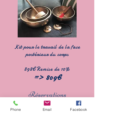
Kit pour le travail de la face
postérieur du corps
898€ Remise de 10%
=> 809€
Réservations
Réserver ma date de formation
Phone
Email
Facebook
Appeler