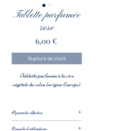
Tablette parfumée
rose
Prix
6,00 €
Rupture de stock
Tablette parfumée à la cire
végétale de colza (origine Europe).
Parfum de Grasse : Rose
Sans CMR, phtalates et matières
Pyramide olfactive
animales.
Notes olfactives : Floral,
Conseils d'utilisations
balsamique