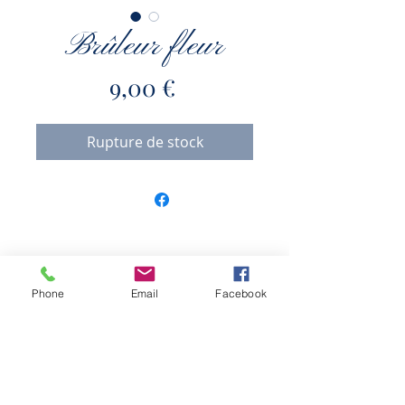
Brûleur fleur
Prix
9,00 €
Rupture de stock
Massages bien-être et énergétique
Formation professionnelle au massage bien-être
Phone
Email
Facebook
Uniquement sur rendez-vous.
Du lundi au vendredi de 10h à 20h.
Le samedi de 10h à 18h30.
16 rue de l'église, Fontaine Lavaganne.