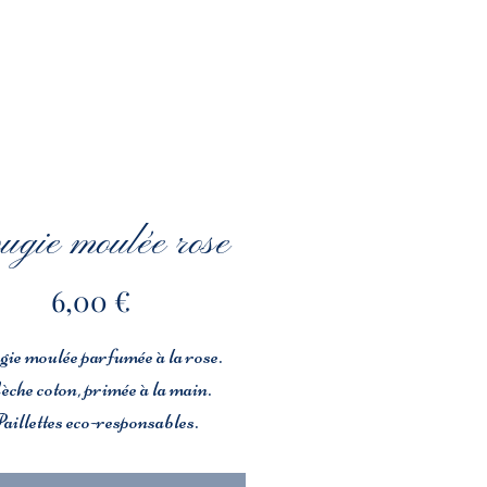
ugie moulée rose
Prix
6,00 €
ie moulée parfumée à la rose.
he coton, primée à la main.
aillettes eco-responsables.