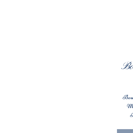
Bo
Boug
Mèc
P