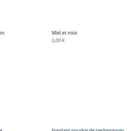
on
Miel et noix
Prix
2,00 €
e
Fondant poudre de perlimpinpin