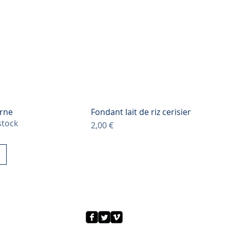
orne
Fondant lait de riz cerisier
stock
Prix
2,00 €