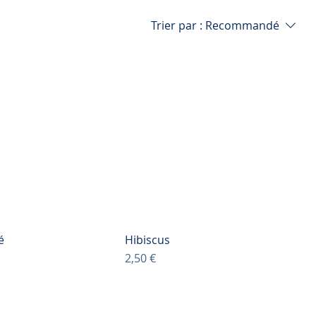
Trier par :
Recommandé
é
Hibiscus
Prix
2,50 €