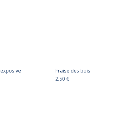
 exposive
Fraise des bois
Prix
2,50 €