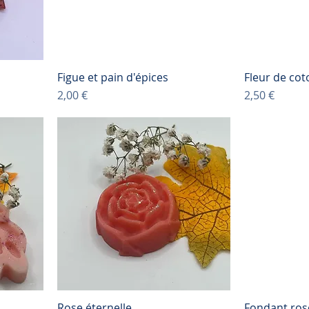
Figue et pain d'épices
Fleur de cot
Prix
Prix
2,00 €
2,50 €
Rose éternelle
Fondant ros