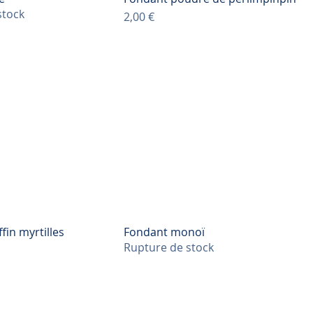
stock
Prix
2,00 €
in myrtilles
Fondant monoï
Rupture de stock