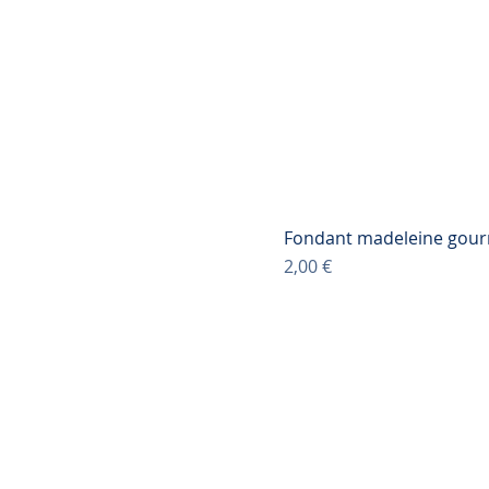
Fondant madeleine gou
Prix
2,00 €